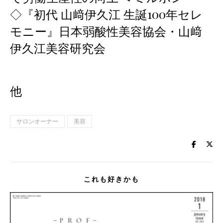
◇『初代 山﨑伊久江 生誕100年セレ
モニー』日本弱酸性美容協会・山﨑
伊久江美容研究会
他
サロンオーナー
美容
これも好きかも