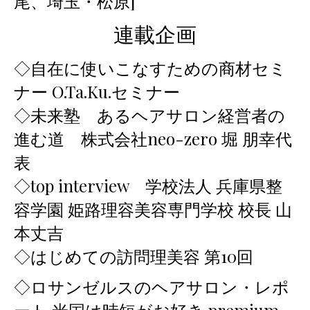
尾、埼玉・松原]
連載企画
◇自在に使いこなすための商材セミ
ナー O.Ta.Ku.セミナー
◇未来塾 あるヘアサロン経営者の
進む道 株式会社neo-zero 堀 朋幸代
表
◇top interview 学校法人 兵庫県整
容学園 姫路理容美容専門学校 校長 山
本丈吉
◇はじめての訪問理美容 第10回
◇ロサンゼルスのヘアサロン・レポ