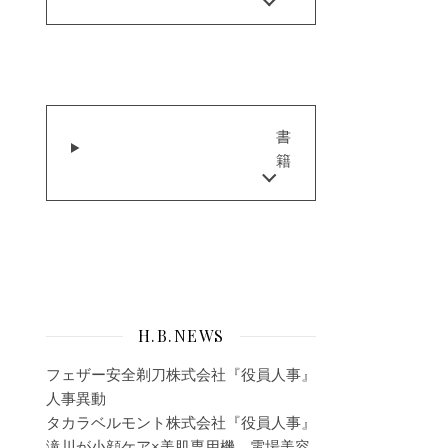
書
籍
H.B.NEWS
フェザー安全剃刀株式会社『役員人事』
人事異動
タカラベルモント株式会社『役員人事』
滝川が小顔ケア×美肌専用機、電場美容