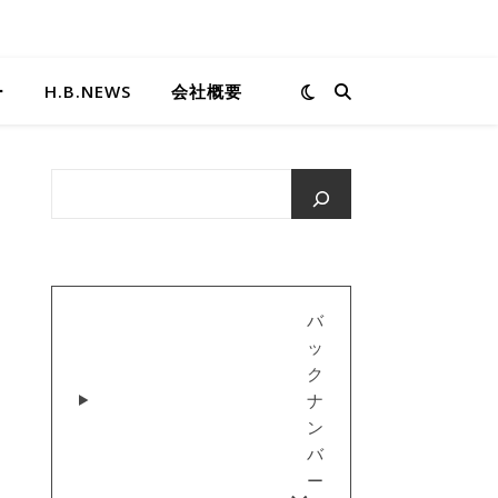
ー
H.B.NEWS
会社概要
バ
ッ
ク
ナ
ン
バ
ー