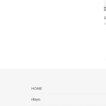
2
HOME
ribiyo.