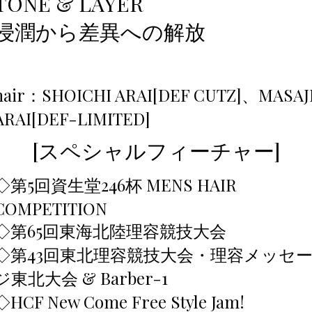
TONE & LAYER
浸潤から差異への解放
hair：SHOICHI ARAI[DEF CUTZ]、MASAJ
ARAI[DEF-LIMITED]
[スペシャルフィーチャー]
◇第5回資生堂246杯 MENS HAIR
COMPETITION
◇第65回東海北陸理容競技大会
◇第43回東北理容競技大会・理容メッセ
ジ東北大会 & Barber-1
◇HCF New Come Free Style Jam!