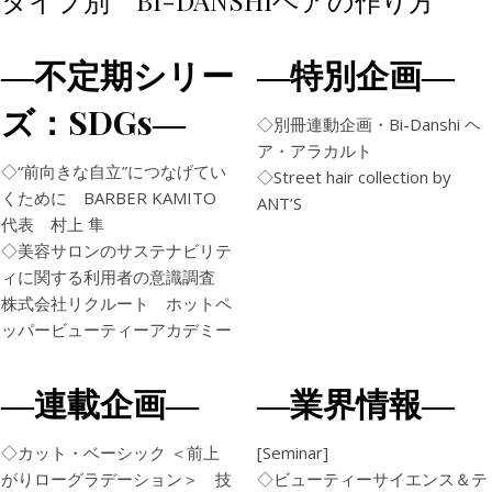
―不定期シリー
―特別企画―
ズ：SDGs―
◇別冊連動企画・Bi-Danshi ヘ
ア・アラカルト
◇“前向きな自立”につなげてい
◇Street hair collection by
くために BARBER KAMITO
ANT’S
代表 村上 隼
◇美容サロンのサステナビリテ
ィに関する利用者の意識調査
株式会社リクルート ホットペ
ッパービューティーアカデミー
―連載企画―
―業界情報―
◇カット・ベーシック ＜前上
[Seminar]
がりローグラデーション＞ 技
◇ビューティーサイエンス＆テ