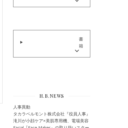
書
籍
H.B.NEWS
人事異動
タカラベルモント株式会社『役員人事』
滝川が小顔ケア×美肌専用機、電場美容
Facial『Face Maker』の取り扱いスター