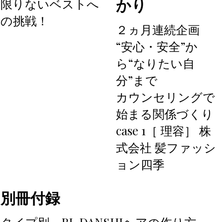
かり
限りないベストへ
の挑戦！
２ヵ月連続企画
“安心・安全”か
ら“なりたい自
分”まで
カウンセリングで
始まる関係づくり
case 1［ 理容］ 株
式会社 髪ファッシ
ョン四季
別冊付録
タイプ別 BI-DANSHIヘアの作り方