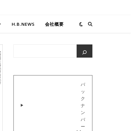
ー
H.B.NEWS
会社概要
バ
ッ
ク
ナ
ン
バ
ー