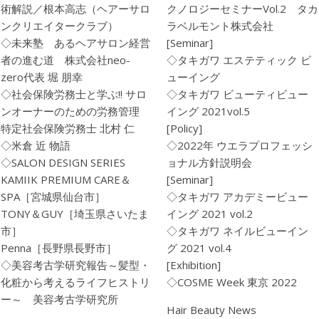
術解説／根本高志（ヘアーサロ
クノロジーセミナーVol.2 タカ
ンクリエイタークラブ）
ラベルモント株式会社
◇未来塾 あるヘアサロン経営
[Seminar]
者の進む道 株式会社neo-
◇タキガワ エステティック ビ
zero代表 堀 朋幸
ューイング
◇社会保険労務士と学ぶ!! サロ
◇タキガワ ビューティビュー
ンオーナーのための労務管理
イング 2021vol.5
特定社会保険労務士 北村 仁
[Policy]
◇米倉 近 物語
◇2022年 ウエラプロフェッシ
◇SALON DESIGN SERIES
ョナル方針説明会
KAMIIK PREMIUM CARE＆
[Seminar]
SPA［宮城県仙台市］
◇タキガワ アカデミービュー
TONY＆GUY［埼玉県さいたま
イング 2021 vol.2
市］
◇タキガワ ネイルビューイン
Penna［長野県長野市］
グ 2021 vol.4
◇美容考古学研究報告～髪型・
[Exhibition]
化粧から考えるライフヒストリ
◇COSME Week 東京 2022
ー～ 美容考古学研究所
Hair Beauty News