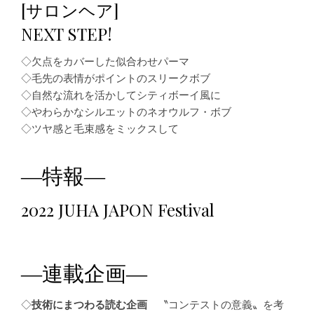
[サロンヘア]
NEXT STEP!
◇欠点をカバーした似合わせパーマ
◇毛先の表情がポイントのスリークボブ
◇自然な流れを活かしてシティボーイ風に
◇やわらかなシルエットのネオウルフ・ボブ
◇ツヤ感と毛束感をミックスして
―特報―
2022 JUHA JAPON Festival
―連載企画―
◇
技術にまつわる読む企画
〝コンテストの意義〟を考