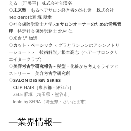
える ［理美容］ 株式会社能登谷
◇
未来塾
あるヘアサロン経営者の進む道 株式会社
neo-zero代表 堀 朋幸
◇社会保険労務士と学ぶ!!
サロンオーナーのための労務管
理
特定社会保険労務士 北村 仁
◇米倉 近 物語
◇
カット・ベーシック
＜グラとワンレンのアシンメトリ
ーショート＞ 技術解説／根本高志（ヘアーサロンクリ
エイタークラブ）
◇
美容考古学研究報告
～髪型・化粧から考えるライフヒ
ストリー～ 美容考古学研究所
◇
SALON DESIGN SERIES
CLIP HAIR［東京都・狛江市］
ZELE 肥塚［埼玉県・熊谷市］
leolo by SEPIA［埼玉県・さいたま市］
―業界情報―